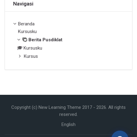
Judul Pertanyaan
*
Navigasi
Pertanyaan
*
Beranda
Kursusku
Berita Pusdiklat
Kursusku
Kursus
Lampiran Gambar
(opsional, maks. 2 MB)
Klik untuk pilih gambar (JPG, PNG, GIF, WebP)
Captcha
*
2 × 7 = ?
Copyright (c) New Learning Theme 2017 -
2026
. All rights
reserved.
Kirim Pertanyaan
English