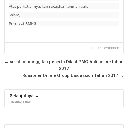
Atas perhatiannya, kami ucapkan terima kasih.
Salam,
Pusdiklat BMKG
Ada Pertanyaan?
Kirim pertanyaan, kami akan segera membalas.
Tautan permanen
Nama Lengkap
*
← surat pemanggilan peserta Diklat PMG Ahli online tahun
2017
Email
*
Kuisioner Online Group Discussion Tahun 2017 →
No. WhatsApp
*
Selanjutnya
🇮🇩
+62
▾
Sharing Files
Jenis Pertanyaan
*
Abaikan Navigasi