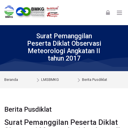
Skip to navigation
Skip to login form
Skip to footer
Lewati ke konten utama
Surat Pemanggilan
Peserta Diklat Observasi
Meteorologi Angkatan II
tahun 2017
Beranda
LMSBMKG
Berita Pusdiklat
Berita Pusdiklat
Surat Pemanggilan Peserta Diklat