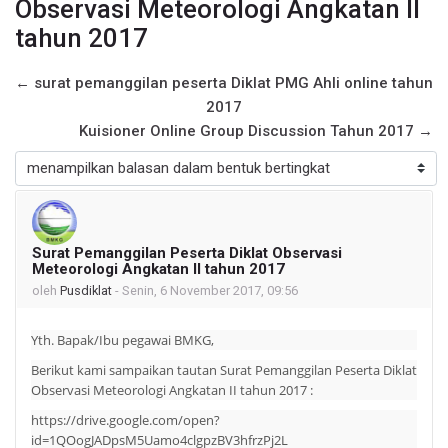
Observasi Meteorologi Angkatan II
tahun 2017
← surat pemanggilan peserta Diklat PMG Ahli online tahun
2017
Kuisioner Online Group Discussion Tahun 2017 →
Mode tampilan
Surat Pemanggilan Peserta Diklat Observasi
Jumlah balasan: 0
Meteorologi Angkatan II tahun 2017
oleh
Pusdiklat
-
Senin, 6 November 2017, 09:56
Yth. Bapak/Ibu pegawai BMKG,
Berikut kami sampaikan tautan Surat Pemanggilan Peserta Diklat
Observasi Meteorologi Angkatan II tahun 2017 :
https://drive.google.com/open?
id=1QOogJADpsM5Uamo4clgpzBV3hfrzPj2L