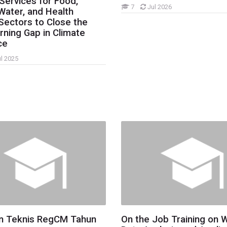
Services for Food,
7
Jul 2026
Water, and Health
Sectors to Close the
rning Gap in Climate
ce
l 2025
an Teknis RegCM Tahun
On the Job Training on 