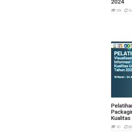
2024
Instrumentasi
Modifikasi Cuaca
39
O
Teknologi Informasi dan Komunikasi
Modifikasi Cuaca
Pelatihan Leader As Coach and Mentor (L
Sesi Online
Lain-lain
Pelatiha
Packagin
Kualita
41
M