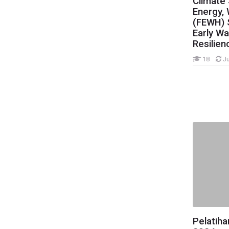
Climate 
Administrasi
Energy, 
Reformasi Birokrasi
(FEWH) 
MOOC
Early Wa
Resilien
Pelatihan Dasar CPNS
Pelatihan Fungsional
18
Ju
Pelatihan Kepemimpinan
Pelatihan Teknis
Meteorologi
Klimatologi
OJTUGANDA2026
Colombo_2026
PT Iklim & KU 2026
IHT_MLC
Diklat Prediksi Iklim ML 2025
CP_2025
OJTOMAN2025
Pelatih
Geofisika