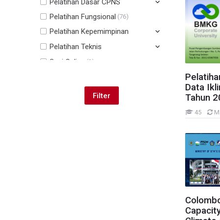
Pelatihan Dasar CPNS
Pelatihan Fungsional
(76)
Pelatihan Kepemimpinan
Pelatihan Teknis
Sesi Online
(2)
Pelatiha
Lain-lain
(73)
Data Ikl
Tahun 2
45
M
Skip Navigation
Navigation
Home
My courses
My courses
Colombo
Courses
Capacity