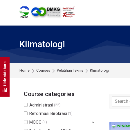
Skip to navigation
Skip to search form
Skip to login form
Skip to footer
Skip to main content
Klimatologi
Hide sidebars
Home
Courses
Pelatihan Teknis
Klimatologi
Course categories
Administrasi
(22)
Reformasi Birokrasi
(1)
MOOC
(1)