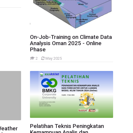
On-Job-Training on Climate Data
Analysis Oman 2025 - Online
Phase
2
May 2025
Ada Pertanyaan?
Kirim pertanyaan, kami akan segera membalas.
Nama Lengkap
*
Email
*
Pelatihan Teknis Peningkatan
No. WhatsApp
*
Weather
Kemampuan Analis dan