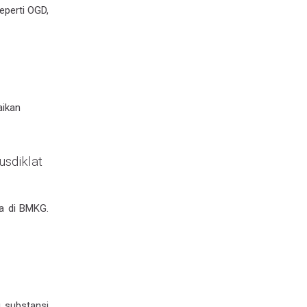
Email
*
seperti OGD,
No. WhatsApp
*
🇮🇩
+62
▾
Jenis Pertanyaan
*
aikan
Judul Pertanyaan
*
sdiklat
Pertanyaan
*
da di BMKG.
Lampiran Gambar
(opsional, maks. 2 MB)
g substansi