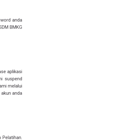
sword anda
an SDM BMKG
se aplikasi
mi suspend
ami melalui
 akun anda
Ada Pertanyaan?
Kirim pertanyaan, kami akan segera membalas.
Nama Lengkap
*
 Pelatihan.