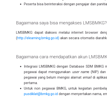
Peserta bisa berinteraksi dengan pengajar dan panitia
Bagaimana saya bisa mengakses LMSBMKG?
LMSBMKG dapat diakses melalui internet browser den
(
http://elearning.bmkg.go.id)
akan secara otomatis diarahk
Bagaimana cara mendapatkan akun LMSBM
Integrasi LMSBMKG dengan Database SDM BMKG me
pegawai dapat menggunakan
user nam
e (NIP) da
pegawai yang belum mengisi alamat
email
di aplika
pertama.
Untuk non pegawai BMKG, untuk kegiatan pembela
pusdiklat@bmkg.go.id
dengan menyertakan nama, emai