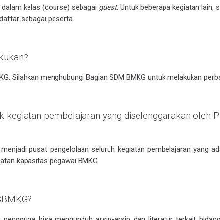
e dalam kelas (course) sebagai
guest
. Untuk beberapa kegiatan lain, 
daftar sebagai peserta.
akukan?
MKG. Silahkan menghubungi Bagian SDM BMKG untuk melakukan perb
kegiatan pembelajaran yang diselenggarakan oleh Pu
t menjadi pusat pengelolaan seluruh kegiatan pembelajaran yang a
gkatan kapasitas pegawai BMKG
MSBMKG?
a pengguna bisa mengunduh arsip-arsip dan literatur terkait bidan