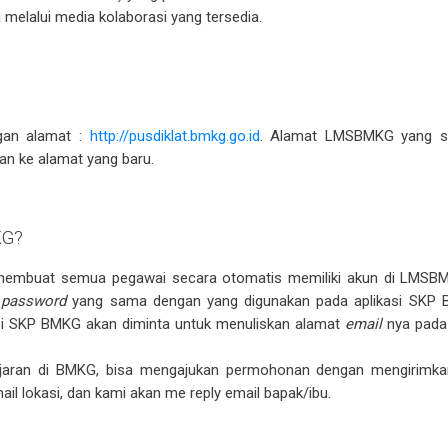
 melalui media kolaborasi yang tersedia.
gan alamat :
http://pusdiklat.bmkg.go.id
. Alamat LMSBMKG yang s
an ke alamat yang baru.
KG?
mbuat semua pegawai secara otomatis memiliki akun di LMSBM
n
password
yang sama dengan yang digunakan pada aplikasi SKP 
si SKP BMKG akan diminta untuk menuliskan alamat
email
nya pada
jaran di BMKG, bisa mengajukan permohonan dengan mengirimka
l lokasi, dan kami akan me reply email bapak/ibu.